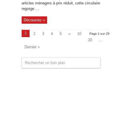
articles ménagers à prix réduit, cette circulaire
regorge ...
Découvrez »
1
2
3
4
5
»
10
Page 1 sur 29
20
...
Dernier »