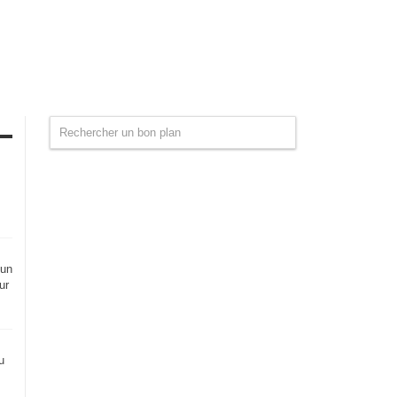
 un
ur
u