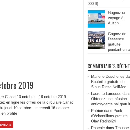
000 $)
Gagnez un
voyage à
Austin
Gagnez de
l’essence
gratuite
pendant un a
COMMENTAIRES RÉCEN
Marlene Deschenes
da
octobre 2019
Bouteille gratuite de
Sinus Rinse NeilMed
Laurette Larocque
dan
aire Canac 10 octobre – 16 octobre 2019 :
Obtenez une infusion
ez en ligne les offres de la circulaire Canac,
antioxydante bai gratui
du jeudi 10 octobre – mercredi 16 octobre
Patrice
dans
Pack
’en profite
d’échantillons gratuits
Olay Retinol24
vrez »
Pascale
dans
Trousse