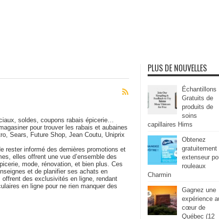
PLUS DE NOUVELLES
Échantillons
Gratuits de
produits de
soins
éciaux, soldes, coupons rabais épicerie…
capillaires Hims
magasiner pour trouver les rabais et aubaines
ro, Sears, Future Shop, Jean Coutu, Uniprix
Obtenez
gratuitement
e rester informé des dernières promotions et
mes, elles offrent une vue d’ensemble des
extenseur po
picerie, mode, rénovation, et bien plus. Ces
rouleaux
enseignes et de planifier ses achats en
Charmin
s offrent des exclusivités en ligne, rendant
culaires en ligne pour ne rien manquer des
Gagnez une
expérience a
cœur de
Québec (12