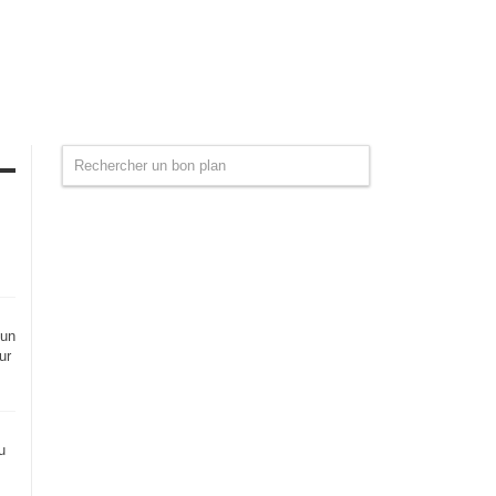
 un
ur
u