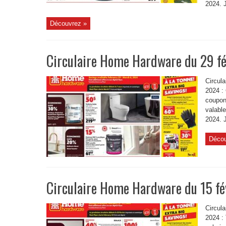
2024. J
Découvrez »
Circulaire Home Hardware du 29 f
Circul
2024 : 
coupon
valable
2024. J
Décou
Circulaire Home Hardware du 15 fé
Circula
2024 :