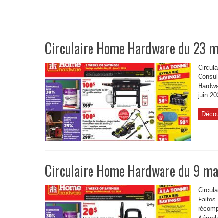
Circulaire Home Hardware du 23 ma
Circul
Consult
Hardwar
juin 20
Décou
Circulaire Home Hardware du 9 ma
Circul
Faites
récomp
Aéropl