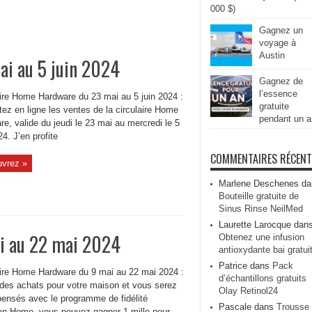
000 $)
Gagnez un
voyage à
Austin
i au 5 juin 2024
Gagnez de
l’essence
aire Home Hardware du 23 mai au 5 juin 2024 :
gratuite
ez en ligne les ventes de la circulaire Home
pendant un a
e, valide du jeudi le 23 mai au mercredi le 5
24. J’en profite
COMMENTAIRES RÉCEN
vrez »
Marlene Deschenes
da
Bouteille gratuite de
Sinus Rinse NeilMed
Laurette Larocque
dan
i au 22 mai 2024
Obtenez une infusion
antioxydante bai gratui
Patrice
dans
Pack
aire Home Hardware du 9 mai au 22 mai 2024 :
d’échantillons gratuits
 des achats pour votre maison et vous serez
Olay Retinol24
ensés avec le programme de fidélité
Pascale
dans
Trousse
an Home, vous pouvez gagner 1 mille pour