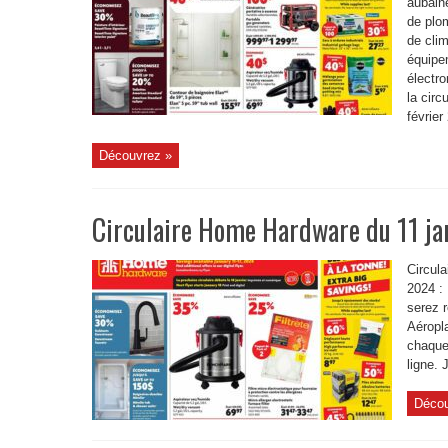
aubaine
de plom
de clim
équipe
électr
la circ
février
Découvrez »
Circulaire Home Hardware du 11 jan
Circul
2024 :
serez 
Aéropl
chaque
ligne. 
Décou