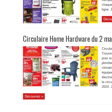
chaque
ligne. 
Décou
Circulaire Home Hardware du 2 ma
Circul
Trouve
pour ou
plomber
climati
équipe
électr
la cir
2024. J
Découvrez »