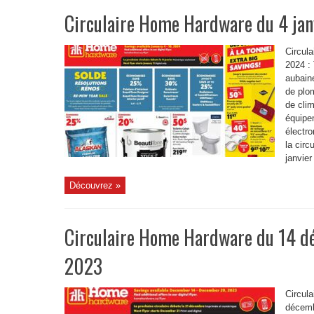
Circulaire Home Hardware du 4 jan
Circul
2024 :
aubaine
de plom
de clim
équipe
électr
la circ
janvier
Découvrez »
Circulaire Home Hardware du 14 
2023
Circul
décemb