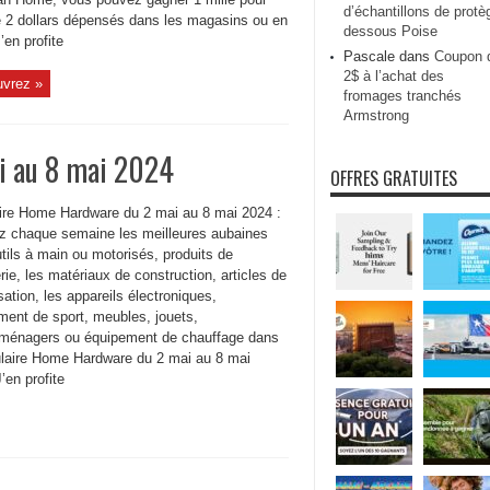
d’échantillons de protè
 2 dollars dépensés dans les magasins ou en
dessous Poise
J’en profite
Pascale
dans
Coupon 
2$ à l’achat des
vrez »
fromages tranchés
Armstrong
i au 8 mai 2024
OFFRES GRATUITES
aire Home Hardware du 2 mai au 8 mai 2024 :
z chaque semaine les meilleures aubaines
tils à main ou motorisés, produits de
ie, les matériaux de construction, articles de
sation, les appareils électroniques,
ment de sport, meubles, jouets,
oménagers ou équipement de chauffage dans
culaire Home Hardware du 2 mai au 8 mai
’en profite