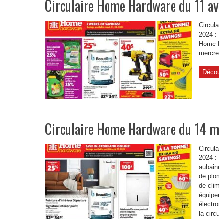
Circulaire Home Hardware du 11 avr
Circula
2024 : 
Home Ha
mercred
Décou
Circulaire Home Hardware du 14 m
Circul
2024 :
aubaine
de plom
de clim
équipe
électr
la cir