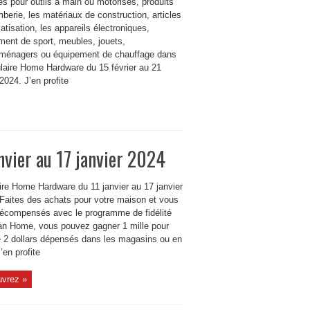
s pour outils à main ou motorisés, produits
berie, les matériaux de construction, articles
atisation, les appareils électroniques,
ment de sport, meubles, jouets,
oménagers ou équipement de chauffage dans
ulaire Home Hardware du 15 février au 21
 2024. J’en profite
vier au 17 janvier 2024
aire Home Hardware du 11 janvier au 17 janvier
 Faites des achats pour votre maison et vous
récompensés avec le programme de fidélité
an Home, vous pouvez gagner 1 mille pour
 2 dollars dépensés dans les magasins ou en
J’en profite
vrez »