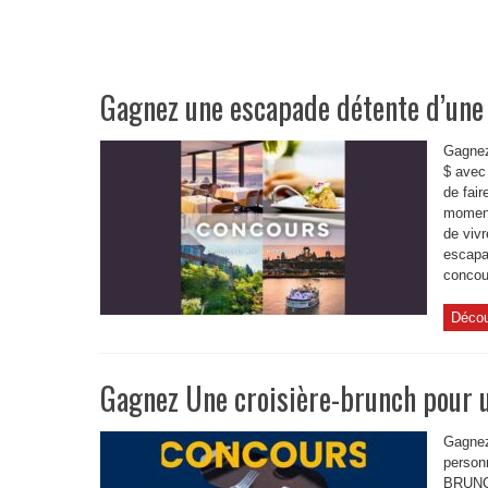
Gagnez une escapade détente d’une
Gagnez
$ avec
de fair
moment 
de viv
escapa
concou
Décou
Gagnez Une croisière-brunch pour 
Gagnez
person
BRUNC