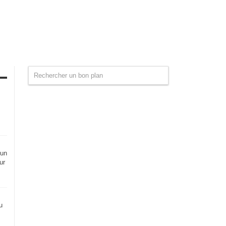
 un
ur
u