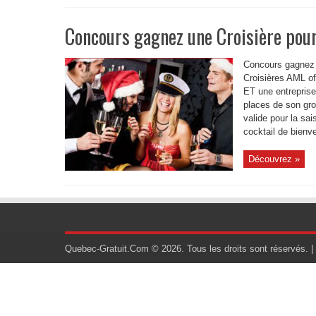
Concours gagnez une Croisière pour
Concours gagnez u
Croisières AML of
ET une entrepris
places de son gro
valide pour la sa
cocktail de bienve
Découvrez »
Quebec-Gratuit.Com © 2026. Tous les droits sont réservés. |