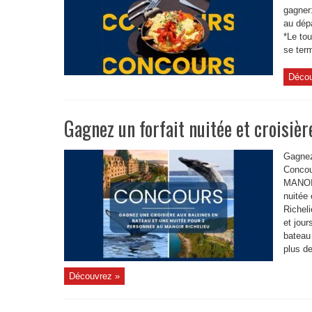
gagner
au dép
*Le to
se term
Décou
Gagnez un forfait nuitée et croisiè
Gagnez 
Conco
MANOIR
nuitée
Richeli
et jour
bateau
plus d
Découvrez »