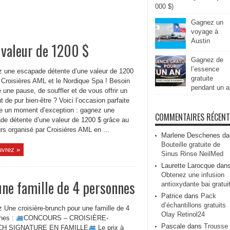
000 $)
Gagnez un
voyage à
Austin
 valeur de 1200 $
Gagnez de
l’essence
 une escapade détente d’une valeur de 1200
gratuite
 Croisières AML et le Nordique Spa ! Besoin
pendant un a
e une pause, de souffler et de vous offrir un
de pur bien-être ? Voici l’occasion parfaite
re un moment d’exception : gagnez une
COMMENTAIRES RÉCEN
de détente d’une valeur de 1200 $ grâce au
rs organisé par Croisières AML en ...
Marlene Deschenes
da
Bouteille gratuite de
vrez »
Sinus Rinse NeilMed
Laurette Larocque
dan
Obtenez une infusion
une famille de 4 personnes
antioxydante bai gratui
Patrice
dans
Pack
d’échantillons gratuits
 Une croisière-brunch pour une famille de 4
Olay Retinol24
nes :
CONCOURS – CROISIÈRE-
Pascale
dans
Trousse
H SIGNATURE EN FAMILLE
Le prix à