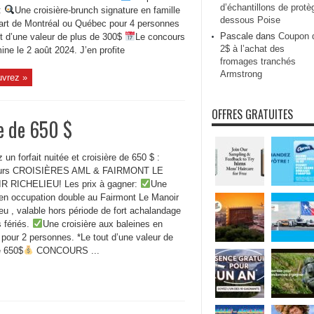
d’échantillons de protè
:
Une croisière-brunch signature en famille
dessous Poise
art de Montréal ou Québec pour 4 personnes
Pascale
dans
Coupon 
ut d’une valeur de plus de 300$
Le concours
2$ à l’achat des
ine le 2 août 2024. J’en profite
fromages tranchés
Armstrong
vrez »
OFFRES GRATUITES
re de 650 $
un forfait nuitée et croisière de 650 $ :
urs CROISIÈRES AML & FAIRMONT LE
 RICHELIEU! Les prix à gagner:
Une
 en occupation double au Fairmont Le Manoir
eu , valable hors période de fort achalandage
s fériés.
Une croisière aux baleines en
 pour 2 personnes. *Le tout d’une valeur de
e 650$
CONCOURS ...