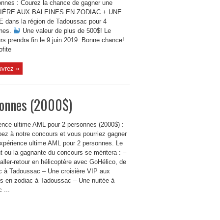
onnes : Courez la chance de gagner une
IÈRE AUX BALEINES EN ZODIAC + UNE
 dans la région de Tadoussac pour 4
nes.
Une valeur de plus de 500$! Le
rs prendra fin le 9 juin 2019. Bonne chance!
ofite
vrez »
sonnes (2000$)
ence ultime AML pour 2 personnes (2000$) :
ipez à notre concours et vous pourriez gagner
expérience ultime AML pour 2 personnes. Le
t ou la gagnante du concours se méritera : –
aller-retour en hélicoptère avec GoHélico, de
 à Tadoussac – Une croisière VIP aux
es en zodiac à Tadoussac – Une nuitée à
 ...