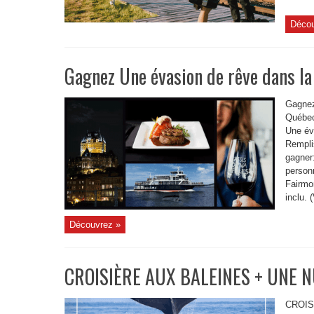
Décou
Gagnez Une évasion de rêve dans la
Gagnez
Québec
Une év
Remplis
gagner
person
Fairmo
inclu. (
Découvrez »
CROISIÈRE AUX BALEINES + UNE NU
CROIS