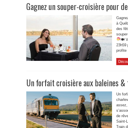
Gagnez un souper-croisière pour de
Gagnez
à Québ
des fê
souper
🍽 V
23h59 
profite
Décou
Un forfait croisière aux baleines & 
Un forf
charle
assez,
s’asso
de rêve
Saint-L
Train d