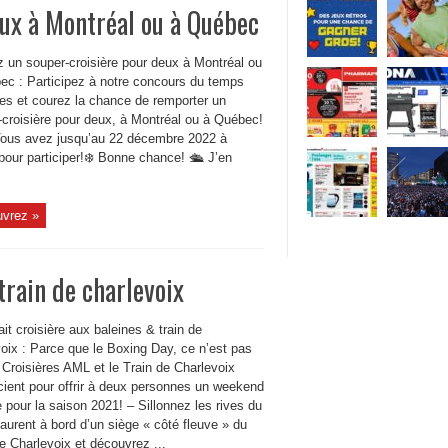
ux à Montréal ou à Québec
 un souper-croisière pour deux à Montréal ou
ec : Participez à notre concours du temps
tes et courez la chance de remporter un
-croisière pour deux, à Montréal ou à Québec!
ous avez jusqu’au 22 décembre 2022 à
pour participer!❄ Bonne chance! 🛳 J’en
vrez »
train de charlevoix
ait croisière aux baleines & train de
voix : Parce que le Boxing Day, ce n’est pas
 Croisières AML et le Train de Charlevoix
cient pour offrir à deux personnes un weekend
 pour la saison 2021! – Sillonnez les rives du
aurent à bord d’un siège « côté fleuve » du
e Charlevoix et découvrez ...