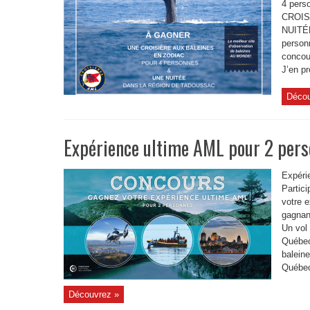
4 pers
CROIS
NUITÉE
person
concou
J’en pr
Décou
Expérience ultime AML pour 2 per
Expéri
Partic
votre 
gagnan
Un vol 
Québec
balein
Québec
Découvrez »