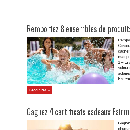
Remportez 8 ensembles de produits
Rempor
Concour
gagner
marque
1 – En
valeur
solaire
Ensemb
Découvrez »
Gagnez 4 certificats cadeaux Fair
Gagnez
chacun 