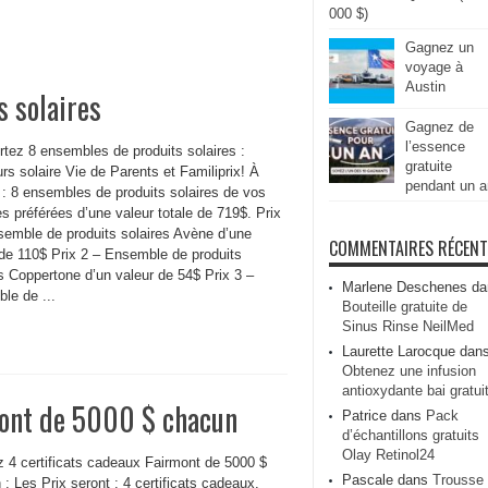
000 $)
Gagnez un
voyage à
Austin
 solaires
Gagnez de
l’essence
tez 8 ensembles de produits solaires :
gratuite
s solaire Vie de Parents et Familiprix! À
pendant un a
 : 8 ensembles de produits solaires de vos
s préférées d’une valeur totale de 719$. Prix
semble de produits solaires Avène d’une
COMMENTAIRES RÉCEN
 de 110$ Prix 2 – Ensemble de produits
s Coppertone d’un valeur de 54$ Prix 3 –
Marlene Deschenes
da
le de ...
Bouteille gratuite de
Sinus Rinse NeilMed
Laurette Larocque
dan
Obtenez une infusion
antioxydante bai gratui
mont de 5000 $ chacun
Patrice
dans
Pack
d’échantillons gratuits
Olay Retinol24
 4 certificats cadeaux Fairmont de 5000 $
Pascale
dans
Trousse
: Les Prix seront : 4 certificats cadeaux,