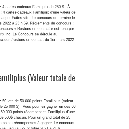
 4 cartes-cadeaux Familiprix de 250 $ : À
: 4 cartes-cadeaux Familiprix d’une valeur de
haque. Faites vite! Le concours se termine le
s 2022 à 23 h 59. Règlements du concours :
concours « Restons en contact » est tenu par
rix inc. Le Concours se déroule au
prix.com/restons-en-contact du 1er mars 2022
miliplus (Valeur totale de
 50 lots de 50 000 points Familiplus (Valeur
de 25 000 $) : Vous pourriez gagner un des 50
e 50 000 points récompenses Familiplus d’une
 de 500$ chacun. Pour un grand total de 25
n points récompenses à gagner. Le concours
oule jusqu’au 27 octobre 2021 à 21 h.