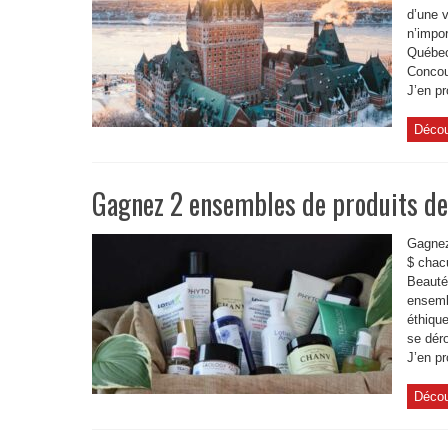
d’une 
n’impo
Québec
Concou
J’en pr
Décou
Gagnez 2 ensembles de produits de
Gagnez
$ chacu
Beauté
ensemb
éthiqu
se dér
J’en pr
Décou