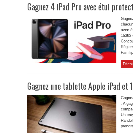
Gagnez 4 iPad Pro avec étui protec
Gagnez
chacun
avec ét
1538$ 
Concou
Règlem
Familip
Décou
Gagnez une tablette Apple iPad et 
Gagnez
: A gag
compag
Un cra
Randol
prendre