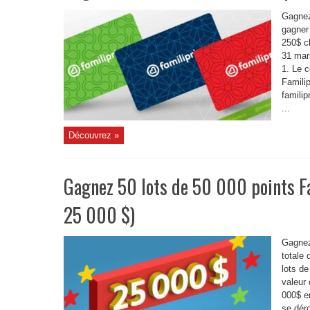
Gagnez
gagner 
250$ c
31 mar
1. Le 
Familip
famili
...
Découvrez »
Gagnez 50 lots de 50 000 points Fa
25 000 $)
Gagnez
totale 
lots d
valeur
000$ e
se dér