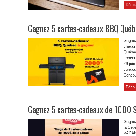
Décou
Gagnez 5 cartes-cadeaux BBQ Québ
Gagnez
chacun
Québec
concou
29 jui
concou
Concour
Décou
Gagnez 5 cartes-cadeaux de 1000 $
Gagnez
la Sé
VACAN