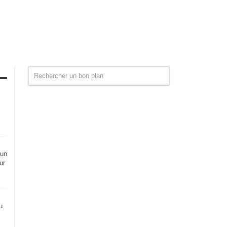
 un
ur
u