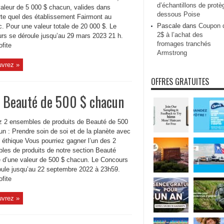
d’échantillons de protè
valeur de 5 000 $ chacun, valides dans
dessous Poise
rte quel des établissement Fairmont au
Pascale
dans
Coupon 
. Pour une valeur totale de 20 000 $. Le
2$ à l’achat des
rs se déroule jusqu’au 29 mars 2023 21 h.
fromages tranchés
ofite
Armstrong
vrez »
OFFRES GRATUITES
 Beauté de 500 $ chacun
 2 ensembles de produits de Beauté de 500
n : Prendre soin de soi et de la planète avec
 éthique Vous pourriez gagner l’un des 2
les de produits de notre section Beauté
e d’une valeur de 500 $ chacun. Le Concours
oule jusqu’au 22 septembre 2022 à 23h59.
ofite
vrez »