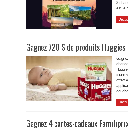
$ chac
est le 
Décou
Gagnez 720 $ de produits Huggies
Gagnez
chance
Huggie
d’une v
offert
applic
couches
Décou
Gagnez 4 cartes-cadeaux Familipri