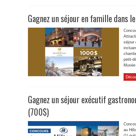
Gagnez un séjour en famille dans l
Concou
Attrac
séjour
incluan
chambr
petit-d
Musée d
Décou
Gagnez un séjour exécutif gastron
(700$)
Concou
au Hilt
(1) nu