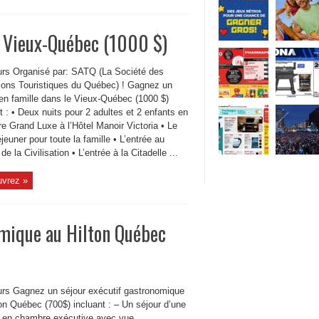
e Vieux-Québec (1000 $)
rs Organisé par: SATQ (La Société des
tions Touristiques du Québec) ! Gagnez un
 en famille dans le Vieux-Québec (1000 $)
t : • Deux nuits pour 2 adultes et 2 enfants en
e Grand Luxe à l’Hôtel Manoir Victoria • Le
éjeuner pour toute la famille • L’entrée au
e la Civilisation • L’entrée à la Citadelle ...
vrez »
omique au Hilton Québec
rs Gagnez un séjour exécutif gastronomique
on Québec (700$) incluant : – Un séjour d’une
it en chambre exécutive avec vue