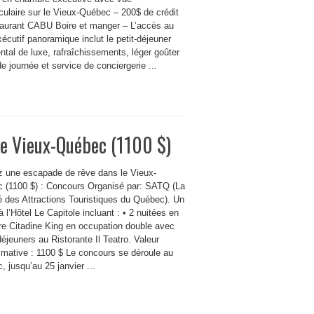
culaire sur le Vieux-Québec – 200$ de crédit
taurant CABU Boire et manger – L’accès au
écutif panoramique inclut le petit-déjeuner
ntal de luxe, rafraîchissements, léger goûter
de journée et service de conciergerie ...
le Vieux-Québec (1100 $)
 une escapade de rêve dans le Vieux-
 (1100 $) : Concours Organisé par: SATQ (La
é des Attractions Touristiques du Québec). Un
à l’Hôtel Le Capitole incluant : • 2 nuitées en
e Citadine King en occupation double avec
déjeuners au Ristorante Il Teatro. Valeur
imative : 1100 $ Le concours se déroule au
 jusqu’au 25 janvier ...