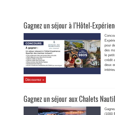
Gagnez un séjour à l’Hôtel-Expérie
Concou
Expéri
pour d
des ma
le peti
crédit 
deux e
intérie
Découvrez »
Gagnez un séjour aux Chalets Nauti
Gagnez
(1000 