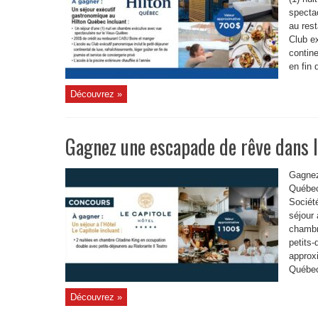
specta
au res
Club ex
contine
en fin 
Découvrez »
Gagnez une escapade de rêve dans 
Gagnez
Québec
Sociét
séjour 
chambr
petits-
approx
Québec,
Découvrez »