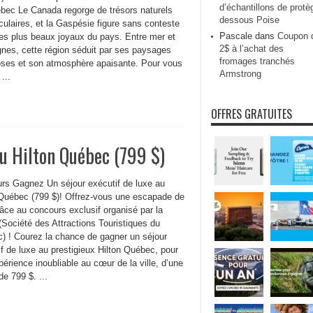
d’échantillons de protè
bec Le Canada regorge de trésors naturels
dessous Poise
ulaires, et la Gaspésie figure sans conteste
Pascale
dans
Coupon 
les plus beaux joyaux du pays. Entre mer et
2$ à l’achat des
nes, cette région séduit par ses paysages
fromages tranchés
oses et son atmosphère apaisante. Pour vous
Armstrong
 ...
OFFRES GRATUITES
au Hilton Québec (799 $)
rs Gagnez Un séjour exécutif de luxe au
 Québec (799 $)! Offrez-vous une escapade de
âce au concours exclusif organisé par la
Société des Attractions Touristiques du
) ! Courez la chance de gagner un séjour
f de luxe au prestigieux Hilton Québec, pour
érience inoubliable au cœur de la ville, d’une
de 799 $. ...