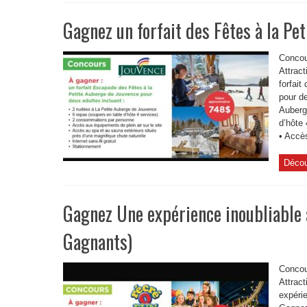
Gagnez un forfait des Fêtes à la Pe
Concou
Attrac
forfait
pour de
Auberg
d’hôte
• Accès
Décou
Gagnez Une expérience inoubliable
Gagnants)
Concou
Attrac
expéri