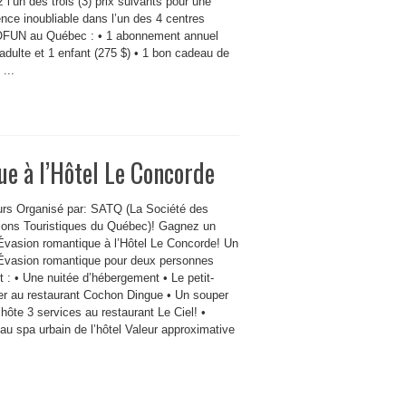
l’un des trois (3) prix suivants pour une
nce inoubliable dans l’un des 4 centres
FUN au Québec : • 1 abonnement annuel
adulte et 1 enfant (275 $) • 1 bon cadeau de
 ...
ue à l’Hôtel Le Concorde
rs Organisé par: SATQ (La Société des
tions Touristiques du Québec)! Gagnez un
 Évasion romantique à l’Hôtel Le Concorde! Un
t Évasion romantique pour deux personnes
t : • Une nuitée d’hébergement • Le petit-
er au restaurant Cochon Dingue • Un souper
’hôte 3 services au restaurant Le Ciel! •
au spa urbain de l’hôtel Valeur approximative