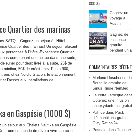
000 $)
Gagnez un
voyage à
Austin
nce Quartier des marinas
Gagnez de
l’essence
rs SATQ – Gagnez un séjour à l’Hôtel-
gratuite
ence Quartier des marinas! Un séjour relaxant
pendant un a
eux personnes à l’Hôtel-Expérience Quartier
rinas comprenant une nuitée dans une suite,
t-déjeuner pour deux livré à la suite, 25$ de
COMMENTAIRES RÉCEN
au minibar, 50$ de crédit chez Pizza 900,
ntrées chez Nordic Station, le stationnement
Marlene Deschenes
da
ur et l’accès aux installations de ...
Bouteille gratuite de
Sinus Rinse NeilMed
Laurette Larocque
dan
Obtenez une infusion
antioxydante bai gratui
ka en Gaspésie (1000 $)
Patrice
dans
Pack
d’échantillons gratuits
Olay Retinol24
 un séjour aux Chalets Nautika en Gaspésie
Pascale
dans
Trousse
$) — une escapade de rêve à vivre au cœur