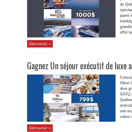
du Qué
spectac
parmi 
montag
grandi
offrir la
Découvrez »
Gagnez Un séjour exécutif de luxe 
Concou
Hilton
rêve gr
SATQ (
Québec
exécuti
une exp
valeur 
Découvrez »