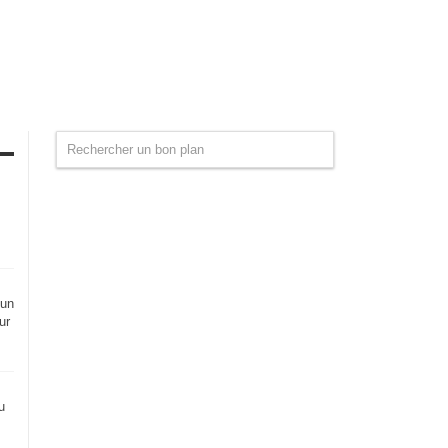
 un
ur
u