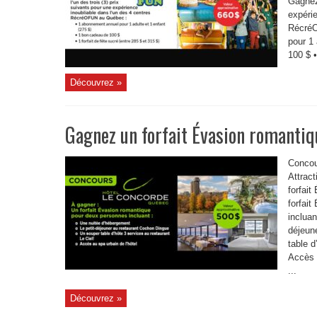
Gagnez 
expérie
RécréO
pour 1 
100 $ •
Découvrez »
Gagnez un forfait Évasion romantiq
Concou
Attrac
forfait
forfai
incluan
déjeun
table d
Accès 
...
Découvrez »