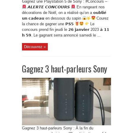
Gagnez une Playstation 5 de Sony : #Concours –
𝘼𝙇𝙀𝙍𝙏𝙀 𝘾𝙊𝙉𝘾𝙊𝙐𝙍𝙎
En rangeant nos
décorations de Noël, on a réalisé qu’on a 𝗼𝘂𝗯𝗹𝗶𝗲́
𝘂𝗻 𝗰𝗮𝗱𝗲𝗮𝘂 en dessous du sapin
Courez
la chance de gagner une 𝗣𝗦𝟱
Le
concours prend fin jeudi le 𝟮𝟲 𝗷𝗮𝗻𝘃𝗶𝗲𝗿 2023 𝗮̀ 𝟭𝟭
𝗵 𝟱𝟵. Le gagnant serra annoncé samedi le ...
Découvrez »
Gagnez 3 haut-parleurs Sony
Gagnez 3 haut-parleurs Sony : À la fin du