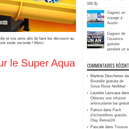
000 $)
Gagnez un
voyage à
Austin
Gagnez de
ille et vos amis afin de faire les découvrir au
l’essence
 une seule seconde ! Merci.
gratuite
pendant un a
our le Super Aqua
COMMENTAIRES RÉCEN
Marlene Deschenes
da
Bouteille gratuite de
Sinus Rinse NeilMed
Laurette Larocque
dan
Obtenez une infusion
antioxydante bai gratui
Patrice
dans
Pack
d’échantillons gratuits
Olay Retinol24
Pascale
dans
Trousse