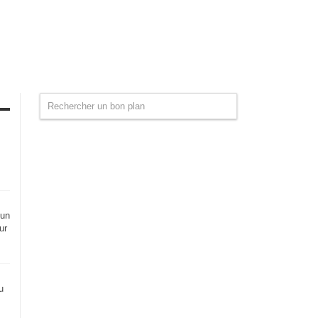
 un
ur
u