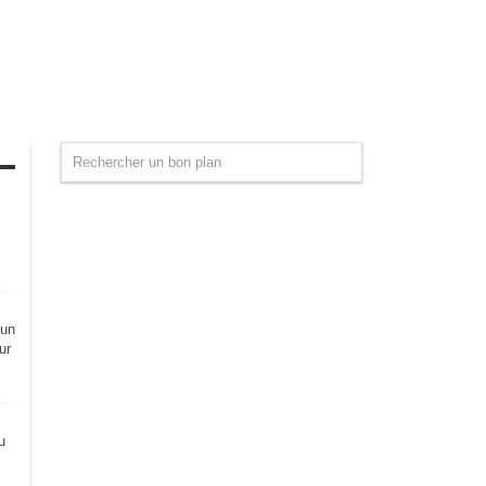
 un
ur
u