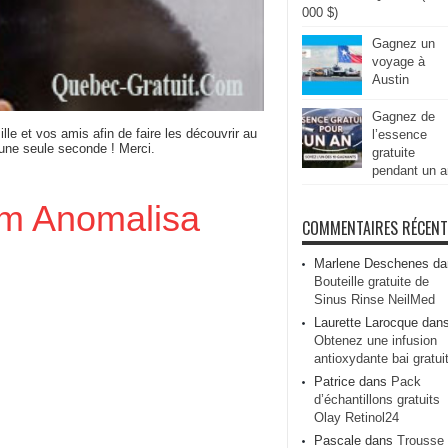
000 $)
Gagnez un
voyage à
Austin
Gagnez de
ille et vos amis afin de faire les découvrir au
l’essence
 une seule seconde ! Merci.
gratuite
pendant un a
lm Anomalisa
COMMENTAIRES RÉCEN
Marlene Deschenes
da
Bouteille gratuite de
Sinus Rinse NeilMed
Laurette Larocque
dan
Obtenez une infusion
antioxydante bai gratui
Patrice
dans
Pack
d’échantillons gratuits
Olay Retinol24
Pascale
dans
Trousse