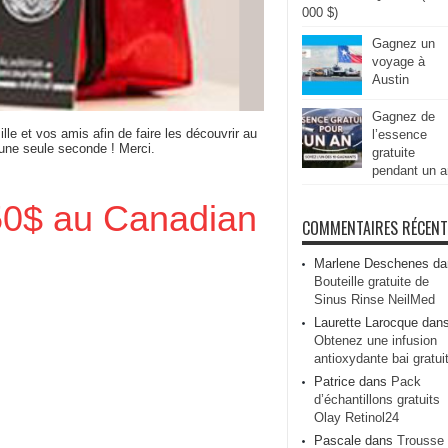
000 $)
Gagnez un
voyage à
Austin
Gagnez de
ille et vos amis afin de faire les découvrir au
l’essence
 une seule seconde ! Merci.
gratuite
pendant un a
 50$ au Canadian
COMMENTAIRES RÉCEN
Marlene Deschenes
da
Bouteille gratuite de
Sinus Rinse NeilMed
Laurette Larocque
dan
Obtenez une infusion
antioxydante bai gratui
Patrice
dans
Pack
d’échantillons gratuits
Olay Retinol24
Pascale
dans
Trousse