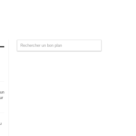
 un
ur
u