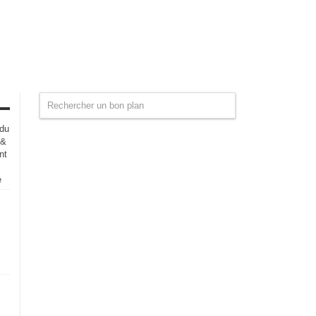
 du
 &
nt
e