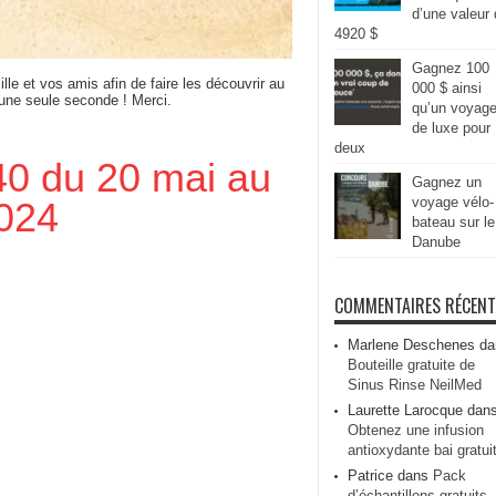
d’une valeur
4920 $
Gagnez 100
ille et vos amis afin de faire les découvrir au
000 $ ainsi
 une seule seconde ! Merci.
qu’un voyag
de luxe pour
deux
440 du 20 mai au
Gagnez un
voyage vélo-
024
bateau sur le
Danube
COMMENTAIRES RÉCEN
Marlene Deschenes
da
Bouteille gratuite de
Sinus Rinse NeilMed
Laurette Larocque
dan
Obtenez une infusion
antioxydante bai gratui
Patrice
dans
Pack
d’échantillons gratuits