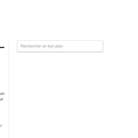
 un
ur
u