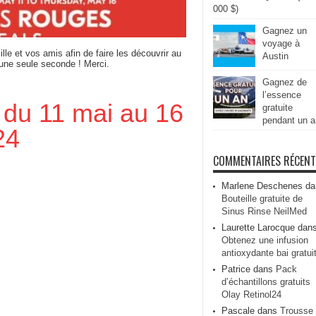
000 $)
Gagnez un
voyage à
ille et vos amis afin de faire les découvrir au
Austin
 une seule seconde ! Merci.
Gagnez de
l’essence
 du 11 mai au 16
gratuite
pendant un a
24
COMMENTAIRES RÉCEN
Marlene Deschenes
da
Bouteille gratuite de
Sinus Rinse NeilMed
Laurette Larocque
dan
Obtenez une infusion
antioxydante bai gratui
Patrice
dans
Pack
d’échantillons gratuits
Olay Retinol24
Pascale
dans
Trousse