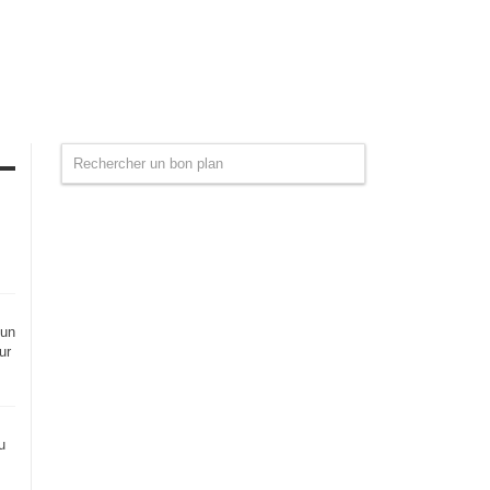
 un
ur
u