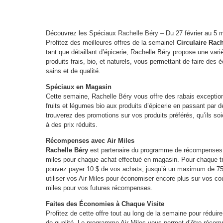
Découvrez les Spéciaux
Rachelle Béry
– Du 27 février au 5 
Profitez des meilleures offres de la semaine!
Circulaire Rach
tant que détaillant d’épicerie, Rachelle Béry propose une var
produits frais, bio, et naturels, vous permettant de faire des
sains et de qualité.
Spéciaux en Magasin
Cette semaine, Rachelle Béry vous offre des rabais exceptio
fruits et légumes bio aux produits d’épicerie en passant par d
trouverez des promotions sur vos produits préférés, qu’ils so
à des prix réduits.
Récompenses avec Air Miles
Rachelle Béry
est partenaire du programme de récompenses A
miles pour chaque achat effectué en magasin. Pour chaque t
pouvez payer 10 $ de vos achats, jusqu’à un maximum de 750 
utiliser vos Air Miles pour économiser encore plus sur vos c
miles pour vos futures récompenses.
Faites des Économies à Chaque Visite
Profitez de cette offre tout au long de la semaine pour réduir
de qualité. Le programme Air Miles vous permet d’être récom