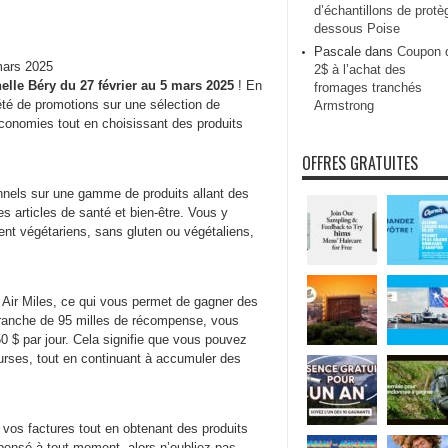
d’échantillons de protè
dessous Poise
Pascale
dans
Coupon 
mars 2025
2$ à l’achat des
elle Béry du 27 février au 5 mars 2025
! En
fromages tranchés
iété de promotions sur une sélection de
Armstrong
 économies tout en choisissant des produits
OFFRES GRATUITES
nnels sur une gamme de produits allant des
es articles de santé et bien-être. Vous y
ient végétariens, sans gluten ou végétaliens,
ir Miles, ce qui vous permet de gagner des
ranche de 95 milles de récompense, vous
$ par jour. Cela signifie que vous pouvez
ourses, tout en continuant à accumuler des
e vos factures tout en obtenant des produits
pensé à tout moment, alors n’oubliez pas