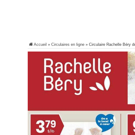
Accueil
»
Circulaires en ligne
»
Circulaire Rachelle Béry d