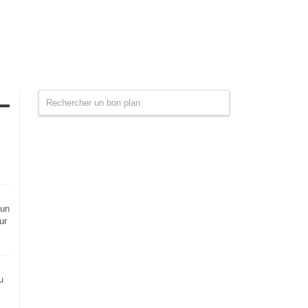
 un
ur
u