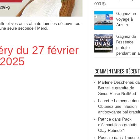
000 $)
Gagnez un
voyage à
ille et vos amis afin de faire les découvrir au
Austin
 une seule seconde ! Merci.
Gagnez de
l’essence
éry du 27 février
gratuite
pendant un a
 2025
COMMENTAIRES RÉCEN
Marlene Deschenes
da
Bouteille gratuite de
Sinus Rinse NeilMed
Laurette Larocque
dan
Obtenez une infusion
antioxydante bai gratui
Patrice
dans
Pack
d’échantillons gratuits
Olay Retinol24
Pascale
dans
Trousse