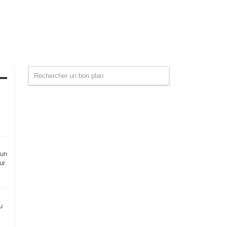
 un
ur
u