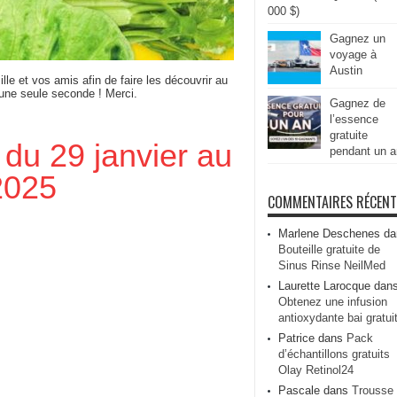
000 $)
Gagnez un
voyage à
Austin
ille et vos amis afin de faire les découvrir au
 une seule seconde ! Merci.
Gagnez de
l’essence
gratuite
 du 29 janvier au
pendant un a
 2025
COMMENTAIRES RÉCEN
Marlene Deschenes
da
Bouteille gratuite de
Sinus Rinse NeilMed
Laurette Larocque
dan
Obtenez une infusion
antioxydante bai gratui
Patrice
dans
Pack
d’échantillons gratuits
Olay Retinol24
Pascale
dans
Trousse