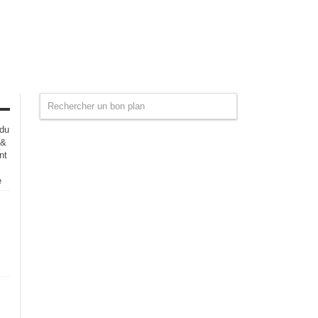
 du
 &
nt
e