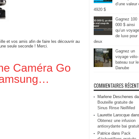
d’une valeur
4920 $
Gagnez 100
000 $ ainsi
qu’un voyag
de luxe pour
ille et vos amis afin de faire les découvrir au
deux
 une seule seconde ! Merci.
Gagnez un
voyage vélo-
bateau sur le
une Caméra Go
Danube
 Samsung…
COMMENTAIRES RÉCEN
Marlene Deschenes
da
Bouteille gratuite de
Sinus Rinse NeilMed
Laurette Larocque
dan
Obtenez une infusion
antioxydante bai gratui
Patrice
dans
Pack
d’échantillons gratuits