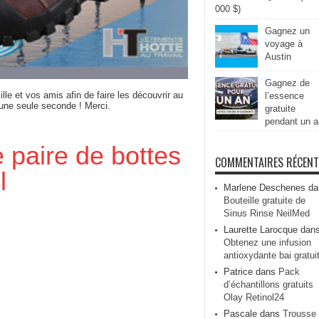
000 $)
Gagnez un
voyage à
Austin
Gagnez de
ille et vos amis afin de faire les découvrir au
l’essence
 une seule seconde ! Merci.
gratuite
pendant un a
paire de bottes
COMMENTAIRES RÉCEN
l
Marlene Deschenes
da
Bouteille gratuite de
Sinus Rinse NeilMed
Laurette Larocque
dan
Obtenez une infusion
antioxydante bai gratui
Patrice
dans
Pack
d’échantillons gratuits
Olay Retinol24
Pascale
dans
Trousse