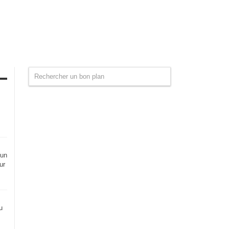
 un
ur
u