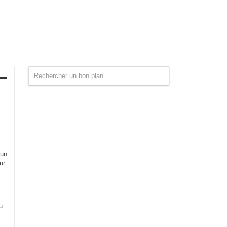
 un
ur
u