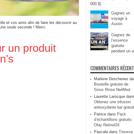
000 $)
Gagnez un
voyage à
ille et vos amis afin de faire les découvrir au
Austin
 une seule seconde ! Merci.
Gagnez de
l’essence
r un produit
gratuite
pendant un a
n’s
COMMENTAIRES RÉCEN
Marlene Deschenes
da
Bouteille gratuite de
Sinus Rinse NeilMed
Laurette Larocque
dan
Obtenez une infusion
antioxydante bai gratui
Patrice
dans
Pack
d’échantillons gratuits
Olay Retinol24
Pascale
dans
Trousse