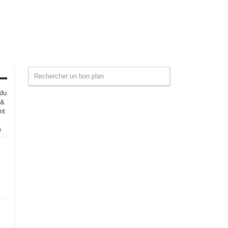
 du
 &
nt
e