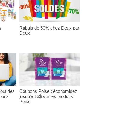
s
Rabais de 50% chez Deux par
Deux
bout des
Coupons Poise : économisez
pons
jusqu’à 13$ sur les produits
Poise