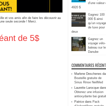
d’une valeur
4920 $
Gagnez 100
ille et vos amis afin de faire les découvrir au
000 $ ainsi
 une seule seconde ! Merci.
qu’un voyag
de luxe pour
deux
éant de 5$
Gagnez un
voyage vélo-
bateau sur le
Danube
COMMENTAIRES RÉCEN
Marlene Deschenes
da
Bouteille gratuite de
Sinus Rinse NeilMed
Laurette Larocque
dan
Obtenez une infusion
antioxydante bai gratui
Patrice
dans
Pack
d’échantillons gratuits