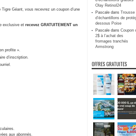
Olay Retinol24
de Tigre Géant, vous recevrez un coupon d’une
Pascale
dans
Trousse
d’échantillons de protè
dessous Poise
e exclusive et
recevez GRATUITEMENT un
Pascale
dans
Coupon 
2$ à l’achat des
fromages tranchés
Armstrong
n profite ».
ire d’inscription.
OFFRES GRATUITES
urriel.
culaires.
ervées aux abonnés.