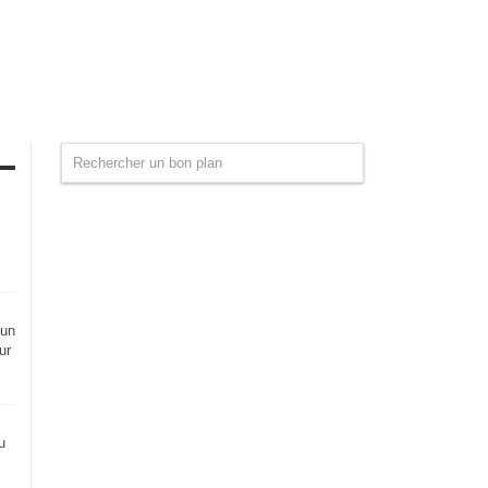
 un
ur
u