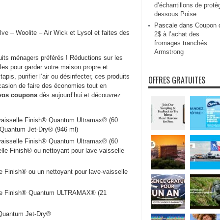
d’échantillons de protè
dessous Poise
Pascale
dans
Coupon 
lve
– Woolite – Air Wick et Lysol et faites des
2$ à l’achat des
fromages tranchés
Armstrong
its ménagers préférés ! Réductions sur les
ales pour garder votre maison propre et
apis, purifier l’air ou désinfecter, ces produits
OFFRES GRATUITES
casion de faire des économies tout en
vos coupons
dès aujourd’hui et découvrez
-vaisselle Finish® Quantum Ultramax® (60
® Quantum Jet-Dry® (946 ml)
-vaisselle Finish® Quantum Ultramax® (60
elle Finish® ou nettoyant pour lave-vaisselle
e Finish® ou un nettoyant pour lave-vaisselle
selle Finish® Quantum ULTRAMAX® (21
® Quantum Jet-Dry®