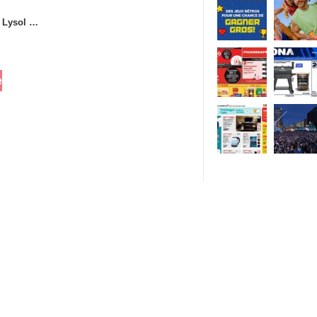
t Lysol …
e