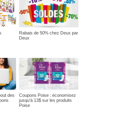
s
Rabais de 50% chez Deux par
Deux
bout des
Coupons Poise : économisez
pons
jusqu’à 13$ sur les produits
Poise