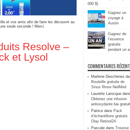
000 $)
Gagnez un
voyage à
ille et vos amis afin de faire les découvrir au
Austin
 une seule seconde ! Merci.
Gagnez de
l’essence
duits Resolve –
gratuite
pendant un a
ck et Lysol
COMMENTAIRES RÉCEN
Marlene Deschenes
da
Bouteille gratuite de
Sinus Rinse NeilMed
Laurette Larocque
dan
Obtenez une infusion
antioxydante bai gratui
Patrice
dans
Pack
d’échantillons gratuits
Olay Retinol24
Pascale
dans
Trousse