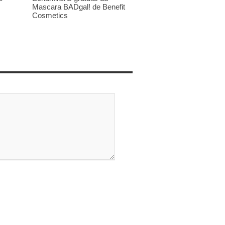
Mascara BADgal! de Benefit
Cosmetics