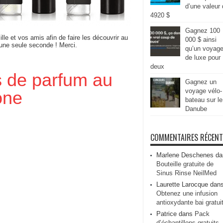
d’une valeur
4920 $
Gagnez 100
ille et vos amis afin de faire les découvrir au
000 $ ainsi
 une seule seconde ! Merci.
qu’un voyag
de luxe pour
deux
ts de parfum au
Gagnez un
voyage vélo-
one
bateau sur le
Danube
COMMENTAIRES RÉCEN
Marlene Deschenes
da
Bouteille gratuite de
Sinus Rinse NeilMed
Laurette Larocque
dan
Obtenez une infusion
antioxydante bai gratui
Patrice
dans
Pack
d’échantillons gratuits