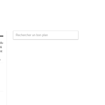
 du
 &
nt
e