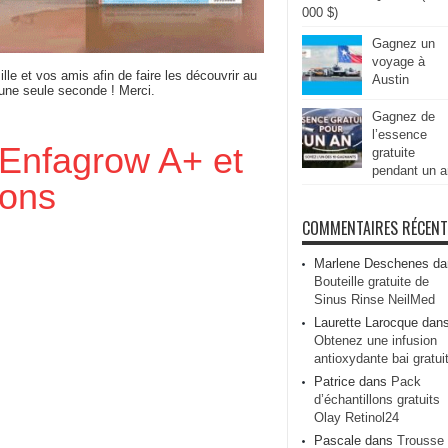
000 $)
Gagnez un
voyage à
ille et vos amis afin de faire les découvrir au
Austin
 une seule seconde ! Merci.
Gagnez de
l’essence
s Enfagrow A+ et
gratuite
pendant un a
pons
COMMENTAIRES RÉCEN
Marlene Deschenes
da
Bouteille gratuite de
Sinus Rinse NeilMed
Laurette Larocque
dan
Obtenez une infusion
antioxydante bai gratui
Patrice
dans
Pack
d’échantillons gratuits
Olay Retinol24
Pascale
dans
Trousse