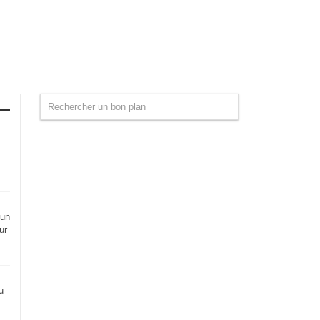
 un
ur
u