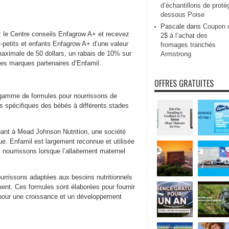
d’échantillons de protè
dessous Poise
Pascale
dans
Coupon 
 le Centre conseils Enfagrow A+ et recevez
2$ à l’achat des
t-petits et enfants Enfagrow A+ d’une valeur
fromages tranchés
maximale de 50 dollars, un rabais de 10% sur
Armstrong
les marques partenaires d’Enfamil.
OFFRES GRATUITES
 gamme de formules pour nourrissons de
ls spécifiques des bébés à différents stades
ant à Mead Johnson Nutrition, une société
ique. Enfamil est largement reconnue et utilisée
 nourrissons lorsque l’allaitement maternel
rrissons adaptées aux besoins nutritionnels
ent. Ces formules sont élaborées pour fournir
n pour une croissance et un développement