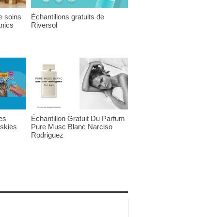
e soins
Échantillons gratuits de
anics
Riversol
des
Échantillon Gratuit Du Parfum
iskies
Pure Musc Blanc Narciso
Rodriguez