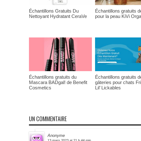
Échantillons Gratuits Du
Échantillons gratuits d
Nettoyant Hydratant CeraVe
pour la peau KiVi Org
Échantillons gratuits du
Échantillons gratuits 
Mascara BADgal! de Benefit
gâteries pour chats Fr
Cosmetics
Lil’ Lickables
UN COMMENTAIRE
Anonyme
13 mars 2023 at 21 h 44 min