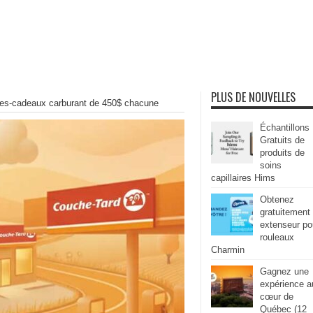
PLUS DE NOUVELLES
es-cadeaux carburant de 450$ chacune
Échantillons
Gratuits de
produits de
soins
capillaires Hims
Obtenez
gratuitement
extenseur po
rouleaux
Charmin
Gagnez une
expérience a
cœur de
Québec (12