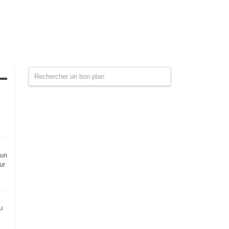
 un
ur
u