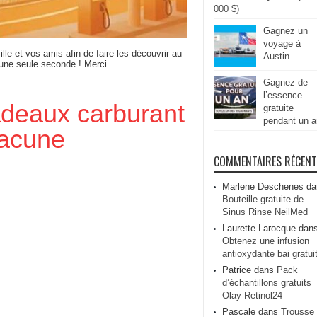
000 $)
Gagnez un
voyage à
ille et vos amis afin de faire les découvrir au
Austin
 une seule seconde ! Merci.
Gagnez de
l’essence
deaux carburant
gratuite
pendant un a
acune
COMMENTAIRES RÉCEN
Marlene Deschenes
da
Bouteille gratuite de
Sinus Rinse NeilMed
Laurette Larocque
dan
Obtenez une infusion
antioxydante bai gratui
Patrice
dans
Pack
d’échantillons gratuits
Olay Retinol24
Pascale
dans
Trousse