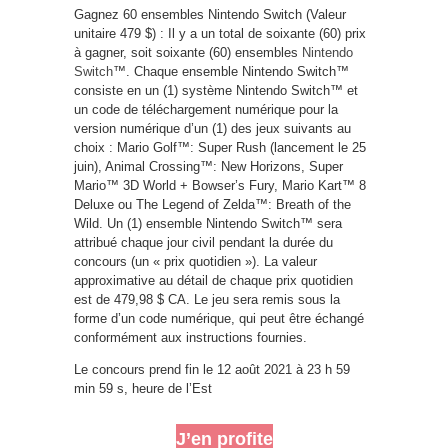
Gagnez 60 ensembles Nintendo Switch (Valeur
unitaire 479 $) : Il y a un total de soixante (60) prix
à gagner, soit soixante (60) ensembles
Nintendo
Switch
™. Chaque ensemble Nintendo Switch™
consiste en un (1) système Nintendo Switch™ et
un code de téléchargement numérique pour la
version numérique d’un (1) des jeux suivants au
choix : Mario Golf™: Super Rush (lancement le 25
juin), Animal Crossing™: New Horizons, Super
Mario™ 3D World + Bowser’s Fury, Mario Kart™ 8
Deluxe ou The Legend of Zelda™: Breath of the
Wild. Un (1) ensemble Nintendo Switch™ sera
attribué chaque jour civil pendant la durée du
concours (un « prix quotidien »). La valeur
approximative au détail de chaque prix quotidien
est de 479,98 $ CA. Le jeu sera remis sous la
forme d’un code numérique, qui peut être échangé
conformément aux instructions fournies.
Le concours prend fin le 12 août 2021 à 23 h 59
min 59 s, heure de l’Est
J’en profite