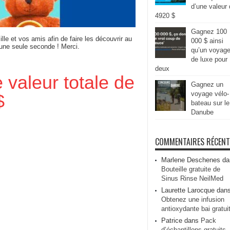
d’une valeur
4920 $
Gagnez 100
ille et vos amis afin de faire les découvrir au
000 $ ainsi
 une seule seconde ! Merci.
qu’un voyag
de luxe pour
deux
 valeur totale de
Gagnez un
voyage vélo-
$
bateau sur le
Danube
COMMENTAIRES RÉCEN
Marlene Deschenes
da
Bouteille gratuite de
Sinus Rinse NeilMed
Laurette Larocque
dan
Obtenez une infusion
antioxydante bai gratui
Patrice
dans
Pack
d’échantillons gratuits