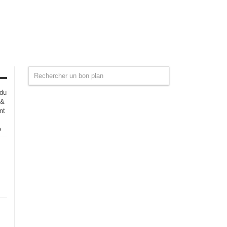
 du
 &
nt
e