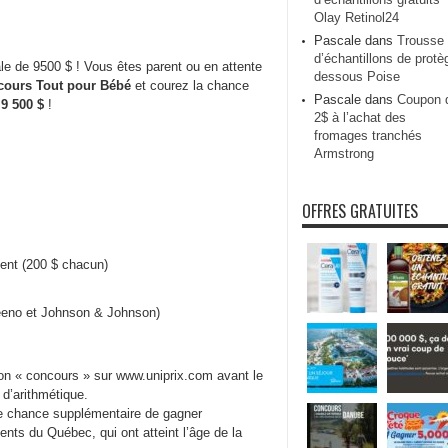
Olay Retinol24
Pascale
dans
Trousse
d’échantillons de protè
le de 9500 $ ! Vous êtes parent ou en attente
dessous Poise
cours Tout pour Bébé
et courez la chance
Pascale
dans
Coupon 
 9 500 $
!
2$ à l’achat des
fromages tranchés
Armstrong
OFFRES GRATUITES
ent (200 $ chacun)
veeno et Johnson & Johnson)
ion « concours » sur www.uniprix.com avant le
 d’arithmétique.
une chance supplémentaire de gagner
nts du Québec, qui ont atteint l’âge de la