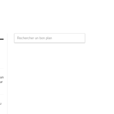
 un
ur
u