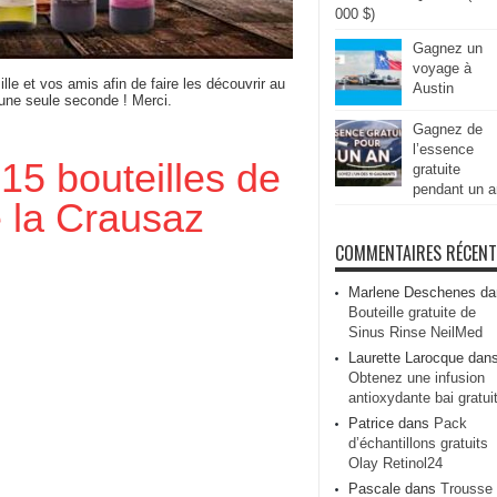
000 $)
Gagnez un
voyage à
ille et vos amis afin de faire les découvrir au
Austin
 une seule seconde ! Merci.
Gagnez de
l’essence
15 bouteilles de
gratuite
pendant un a
e la Crausaz
COMMENTAIRES RÉCEN
Marlene Deschenes
da
Bouteille gratuite de
Sinus Rinse NeilMed
Laurette Larocque
dan
Obtenez une infusion
antioxydante bai gratui
Patrice
dans
Pack
d’échantillons gratuits
Olay Retinol24
Pascale
dans
Trousse