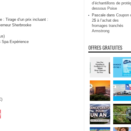
d’échantillons de protè
dessous Poise
Pascale
dans
Coupon 
: Tirage d’un prix incluant :
2$ à l’achat des
erneur Sherbrooke
fromages tranchés
Armstrong
us)
S Spa Expérience
OFFRES GRATUITES
E)
e