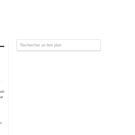
 un
ur
u