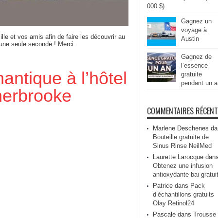
000 $)
Gagnez un
voyage à
ille et vos amis afin de faire les découvrir au
Austin
 une seule seconde ! Merci.
Gagnez de
l’essence
antique à l’hôtel
gratuite
pendant un a
erbrooke
COMMENTAIRES RÉCEN
Marlene Deschenes
da
Bouteille gratuite de
Sinus Rinse NeilMed
Laurette Larocque
dan
Obtenez une infusion
antioxydante bai gratui
Patrice
dans
Pack
d’échantillons gratuits
Olay Retinol24
Pascale
dans
Trousse