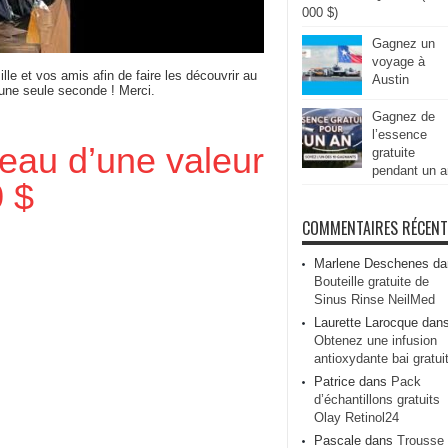
000 $)
Gagnez un
voyage à
ille et vos amis afin de faire les découvrir au
Austin
 une seule seconde ! Merci.
Gagnez de
l’essence
eau d’une valeur
gratuite
pendant un a
 $
COMMENTAIRES RÉCEN
Marlene Deschenes
da
Bouteille gratuite de
Sinus Rinse NeilMed
Laurette Larocque
dan
Obtenez une infusion
antioxydante bai gratui
Patrice
dans
Pack
d’échantillons gratuits
Olay Retinol24
Pascale
dans
Trousse