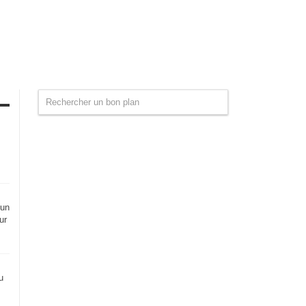
 un
ur
u