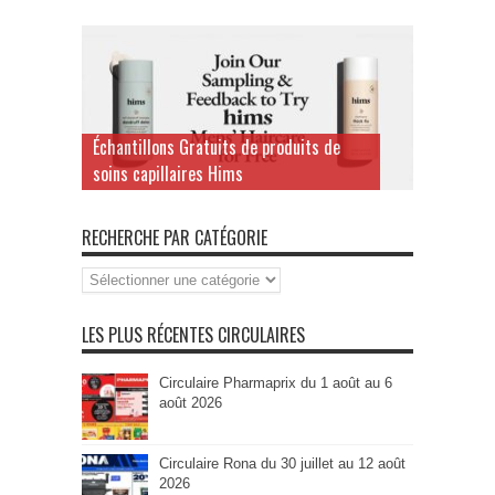
Échantillons Gratuits de produits de
Obtenez gratuitement un extenseur pour
soins capillaires Hims
rouleaux Charmin
RECHERCHE PAR CATÉGORIE
Recherche
par
Catégorie
LES PLUS RÉCENTES CIRCULAIRES
Circulaire Pharmaprix du 1 août au 6
août 2026
Circulaire Rona du 30 juillet au 12 août
2026