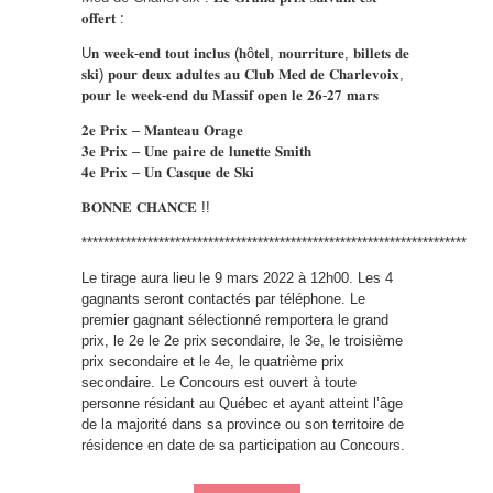
𝐨𝐟𝐟𝐞𝐫𝐭 :
U𝐧 𝐰𝐞𝐞𝐤-𝐞𝐧𝐝 𝐭𝐨𝐮𝐭 𝐢𝐧𝐜𝐥𝐮𝐬 (𝐡ô𝐭𝐞𝐥, 𝐧𝐨𝐮𝐫𝐫𝐢𝐭𝐮𝐫𝐞, 𝐛𝐢𝐥𝐥𝐞𝐭𝐬 𝐝𝐞
𝐬𝐤𝐢) 𝐩𝐨𝐮𝐫 𝐝𝐞𝐮𝐱 𝐚𝐝𝐮𝐥𝐭𝐞𝐬 𝐚𝐮 𝐂𝐥𝐮𝐛 𝐌𝐞𝐝 𝐝𝐞 𝐂𝐡𝐚𝐫𝐥𝐞𝐯𝐨𝐢𝐱,
𝐩𝐨𝐮𝐫 𝐥𝐞 𝐰𝐞𝐞𝐤-𝐞𝐧𝐝 𝐝𝐮 𝐌𝐚𝐬𝐬𝐢𝐟 𝐨𝐩𝐞𝐧 𝐥𝐞 𝟐𝟔-𝟐𝟕 𝐦𝐚𝐫𝐬
𝟐𝐞 𝐏𝐫𝐢𝐱 – 𝐌𝐚𝐧𝐭𝐞𝐚𝐮 𝐎𝐫𝐚𝐠𝐞
𝟑𝐞 𝐏𝐫𝐢𝐱 – 𝐔𝐧𝐞 𝐩𝐚𝐢𝐫𝐞 𝐝𝐞 𝐥𝐮𝐧𝐞𝐭𝐭𝐞 𝐒𝐦𝐢𝐭𝐡
𝟒𝐞 𝐏𝐫𝐢𝐱 – 𝐔𝐧 𝐂𝐚𝐬𝐪𝐮𝐞 𝐝𝐞 𝐒𝐤𝐢
𝐁𝐎𝐍𝐍𝐄 𝐂𝐇𝐀𝐍𝐂𝐄 !!
**********************************************************************
Le tirage aura lieu le 9 mars 2022 à 12h00. Les 4
gagnants seront contactés par téléphone. Le
premier gagnant sélectionné remportera le grand
prix, le 2e le 2e prix secondaire, le 3e, le troisième
prix secondaire et le 4e, le quatrième prix
secondaire. Le Concours est ouvert à toute
personne résidant au Québec et ayant atteint l’âge
de la majorité dans sa province ou son territoire de
résidence en date de sa participation au Concours.