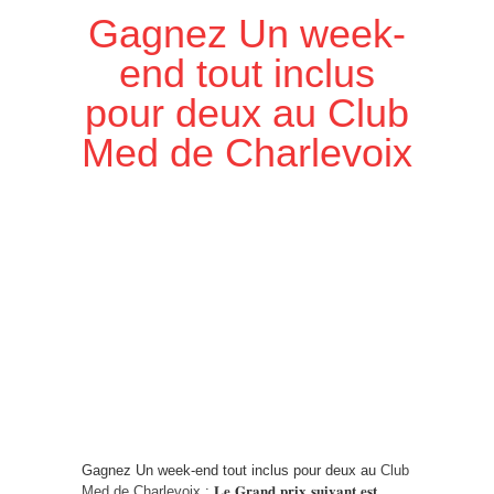
Gagnez Un week-
end tout inclus
pour deux au Club
Med de Charlevoix
Gagnez Un week-end tout inclus pour deux au
Club
Med de Charlevoix
: 𝐋𝐞 𝐆𝐫𝐚𝐧𝐝 𝐩𝐫𝐢𝐱 𝐬𝐮𝐢𝐯𝐚𝐧𝐭 𝐞𝐬𝐭