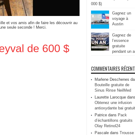
000 $)
Gagnez un
voyage à
ille et vos amis afin de faire les découvrir au
Austin
 une seule seconde ! Merci.
Gagnez de
l’essence
eyval de 600 $
gratuite
pendant un a
COMMENTAIRES RÉCEN
Marlene Deschenes
da
Bouteille gratuite de
Sinus Rinse NeilMed
Laurette Larocque
dan
Obtenez une infusion
antioxydante bai gratui
Patrice
dans
Pack
d’échantillons gratuits
Olay Retinol24
Pascale
dans
Trousse