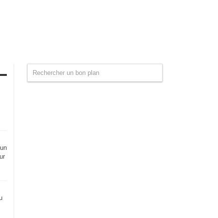
 un
ur
u