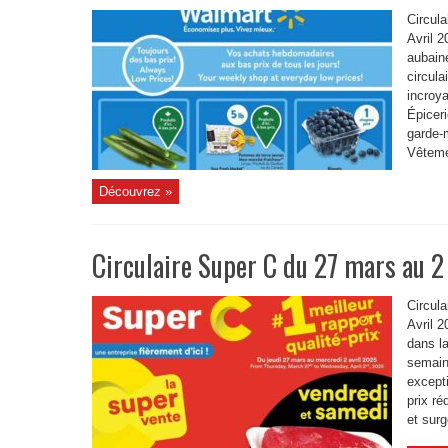
Circula
Avril 
aubain
circul
incroya
Épiceri
garde-
Vêteme
Découvrez »
Circulaire Super C du 27 mars au 2
Circula
Avril 
dans la
semain
except
prix ré
et surg