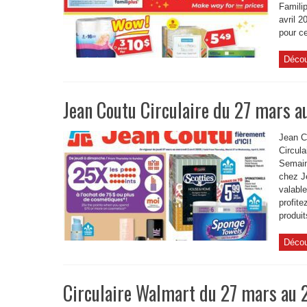
Familip
avril 
pour ce
Décou
Jean Coutu Circulaire du 27 mars a
Jean Co
Circula
Semain
chez Je
valable
profite
produit
Décou
Circulaire Walmart du 27 mars au 