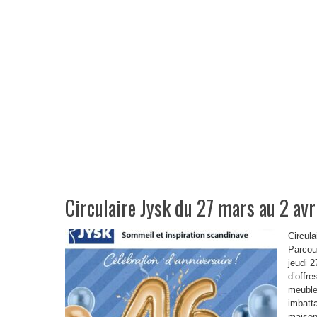
Circulaire Jysk du 27 mars au 2 av
Circula
Parcour
jeudi 2
d’offre
meuble
imbatta
maison