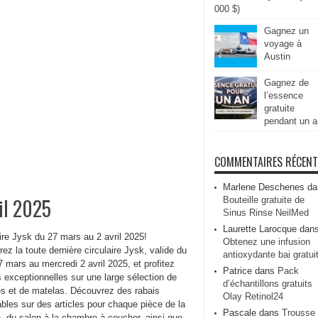
000 $)
Gagnez un
voyage à
Austin
Gagnez de
l’essence
gratuite
pendant un a
COMMENTAIRES RÉCEN
Marlene Deschenes
da
ril 2025
Bouteille gratuite de
Sinus Rinse NeilMed
Laurette Larocque
dan
ire Jysk du 27 mars au 2 avril 2025!
Obtenez une infusion
ez la toute dernière circulaire Jysk, valide du
antioxydante bai gratui
7 mars au mercredi 2 avril 2025, et profitez
Patrice
dans
Pack
s exceptionnelles sur une large sélection de
d’échantillons gratuits
s et de matelas. Découvrez des rabais
Olay Retinol24
bles sur des articles pour chaque pièce de la
Pascale
dans
Trousse
, du salon à la chambre à coucher, ainsi que