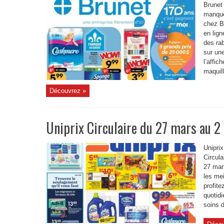
Brunet 
manque
chez Br
en lig
des ra
sur un
l’affic
maquill
Découvrez »
Uniprix Circulaire du 27 mars au 2
Uniprix
Circula
27 mar
les mei
profite
quotid
soins d