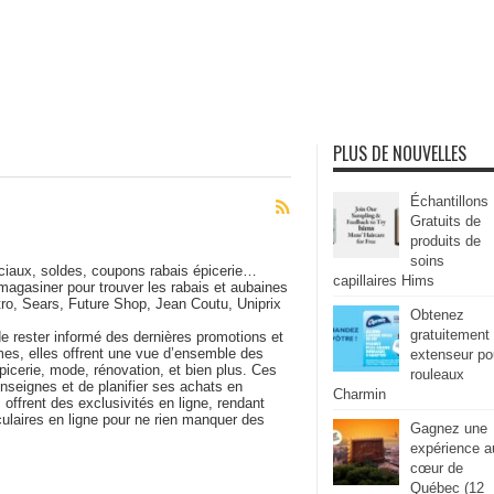
PLUS DE NOUVELLES
Échantillons
Gratuits de
produits de
soins
éciaux, soldes, coupons rabais épicerie…
capillaires Hims
magasiner pour trouver les rabais et aubaines
ro, Sears, Future Shop, Jean Coutu, Uniprix
Obtenez
gratuitement
e rester informé des dernières promotions et
mes, elles offrent une vue d’ensemble des
extenseur po
picerie, mode, rénovation, et bien plus. Ces
rouleaux
enseignes et de planifier ses achats en
Charmin
s offrent des exclusivités en ligne, rendant
culaires en ligne pour ne rien manquer des
Gagnez une
expérience a
cœur de
Québec (12