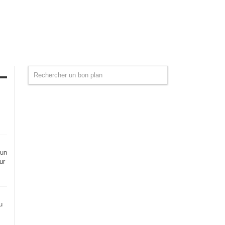
 un
ur
u