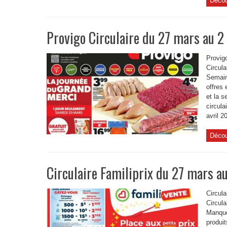
Décou
Provigo Circulaire du 27 mars au 2
Provigo
Circula
Semain
offres
et la s
circula
avril 2
Décou
Circulaire Familiprix du 27 mars a
Circula
Circula
Manque
produit