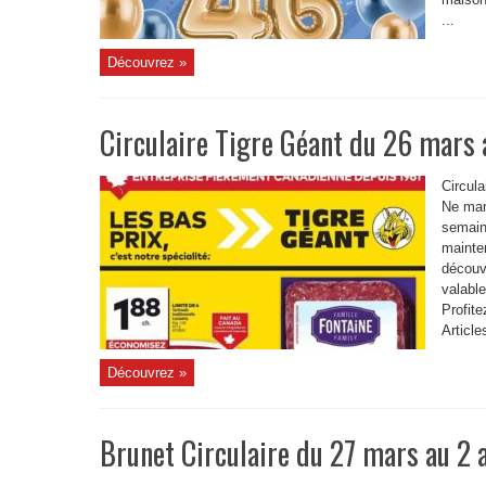
...
Découvrez »
Circulaire Tigre Géant du 26 mars 
Circula
Ne man
semain
mainten
découv
valabl
Profite
Article
Découvrez »
Brunet Circulaire du 27 mars au 2 