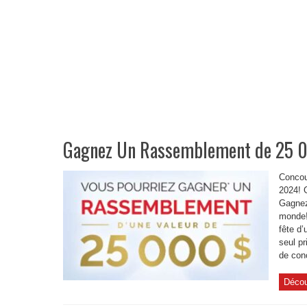
Gagnez Un Rassemblement de 25 
Concou
2024! 
Gagnez
monde!
fête d’
seul pr
de conc
Décou