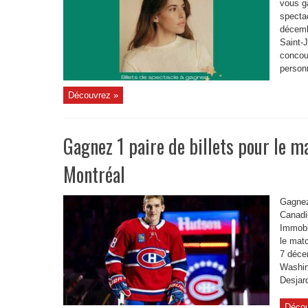
vous gâ
specta
décemb
Saint-
concou
person
Découvrez »
Gagnez 1 paire de billets pour le 
Montréal
Gagnez
Canadi
Immobil
le matc
7 déce
Washin
Desjard
Décou