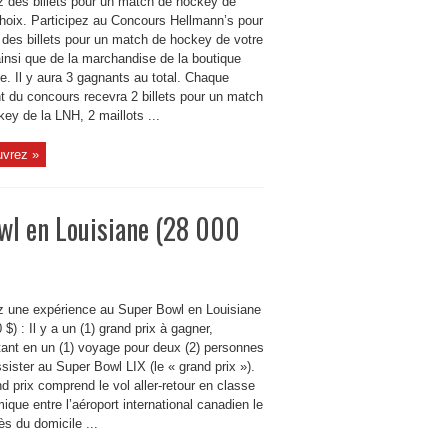
 des billets pour un match de hockey de
choix. Participez au Concours Hellmann’s pour
 des billets pour un match de hockey de votre
ainsi que de la marchandise de la boutique
lle. Il y aura 3 gagnants au total. Chaque
t du concours recevra 2 billets pour un match
ey de la LNH, 2 maillots ...
vrez »
wl en Louisiane (28 000
 une expérience au Super Bowl en Louisiane
 $) : Il y a un (1) grand prix à gagner,
tant en un (1) voyage pour deux (2) personnes
sister au Super Bowl LIX (le « grand prix »).
d prix comprend le vol aller-retour en classe
que entre l’aéroport international canadien le
ès du domicile ...