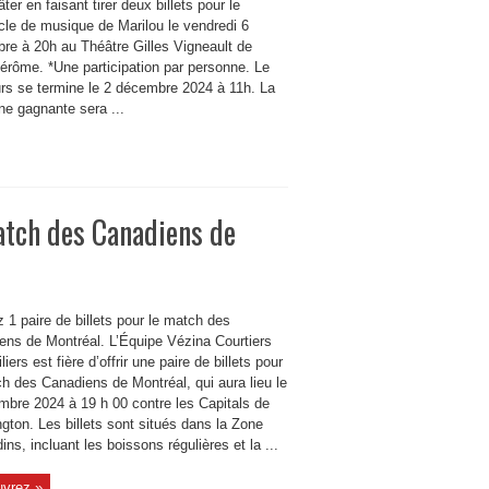
ter en faisant tirer deux billets pour le
cle de musique de Marilou le vendredi 6
re à 20h au Théâtre Gilles Vigneault de
Jérôme. *Une participation par personne. Le
rs se termine le 2 décembre 2024 à 11h. La
ne gagnante sera ...
match des Canadiens de
 1 paire de billets pour le match des
ens de Montréal. L’Équipe Vézina Courtiers
iers est fière d’offrir une paire de billets pour
h des Canadiens de Montréal, qui aura lieu le
mbre 2024 à 19 h 00 contre les Capitals de
gton. Les billets sont situés dans la Zone
ins, incluant les boissons régulières et la ...
vrez »