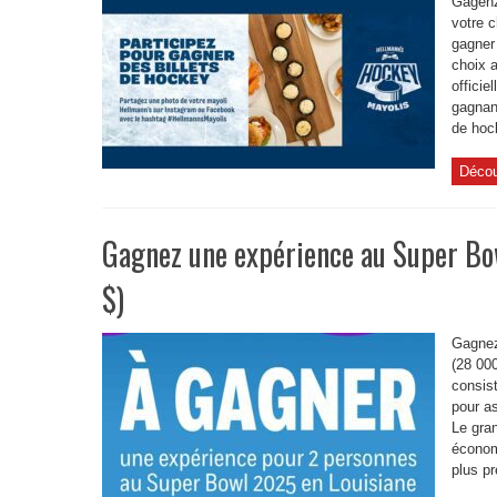
Gagenz
votre 
gagner
choix 
officie
gagnan
de hock
Décou
Gagnez une expérience au Super Bo
$)
Gagnez
(28 000
consis
pour as
Le gran
économi
plus pr