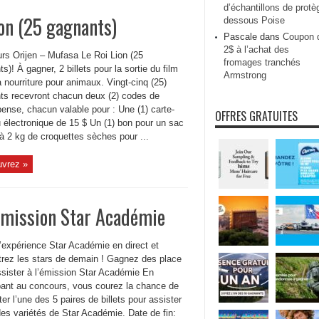
d’échantillons de protè
on (25 gagnants)
dessous Poise
Pascale
dans
Coupon 
2$ à l’achat des
rs Orijen – Mufasa Le Roi Lion (25
fromages tranchés
s)! À gagner, 2 billets pour la sortie du film
Armstrong
a nourriture pour animaux. Vingt-cinq (25)
ts recevront chacun deux (2) codes de
ense, chacun valable pour : Une (1) carte-
OFFRES GRATUITES
 électronique de 15 $ Un (1) bon pour un sac
à 2 kg de croquettes sèches pour ...
vrez »
’émission Star Académie
l’expérience Star Académie en direct et
trez les stars de demain ! Gagnez des place
ssister à l’émission Star Académie En
ipant au concours, vous courez la chance de
er l’une des 5 paires de billets pour assister
des variétés de Star Académie. Date de fin: