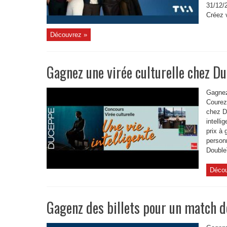
31/12/
Créez v
Découvrez »
Gagnez une virée culturelle chez D
Gagnez
Courez 
chez D
intelli
prix à 
person
DoubleT
Décou
Gagenz des billets pour un match d