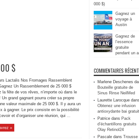
000 $)
Gagnez un
voyage à
Austin
Gagnez de
l’essence
gratuite
pendant un a
000 $
COMMENTAIRES RÉCEN
rs Lactalis Nos Fromages Rassemblent
Marlene Deschenes
da
Gagnez Un Rassemblement de 25 000 $
Bouteille gratuite de
 la fête de vos rêves, n’importe où dans le
Sinus Rinse NeilMed
 Un grand gagnant pourra créer sa propre
Laurette Larocque
dan
une valeur maximale de 25 000 $. Il y aura un
Obtenez une infusion
ix à gagner. Le prix consiste en la possibilité
antioxydante bai gratui
evoir et d’organiser une réunion, qui ...
Patrice
dans
Pack
d’échantillons gratuits
vrez »
Olay Retinol24
Pascale
dans
Trousse