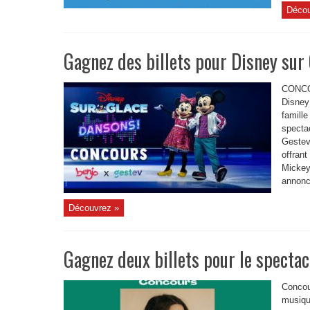
Décou
Gagnez des billets pour Disney sur
CONCOU
Disney
famille
specta
Gestev
offrant
Mickey
annoncé
Découvrez »
Gagnez deux billets pour le specta
Concou
musiqu