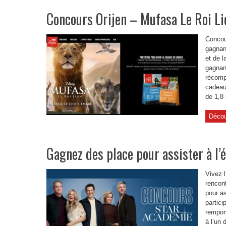
Concours Orijen – Mufasa Le Roi Li
Concou
gagnant
et de l
gagnan
récomp
cadeau
de 1,8 
Décou
Gagnez des place pour assister à l
Vivez 
rencon
pour a
partic
remport
à l’un 