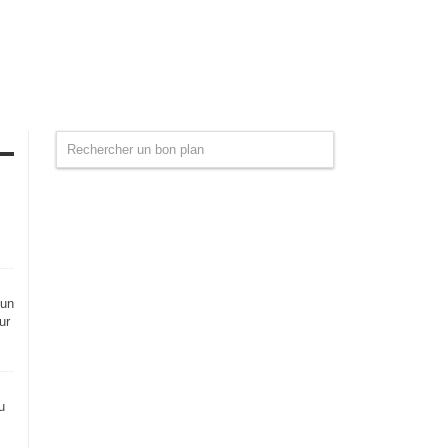
 un
ur
u