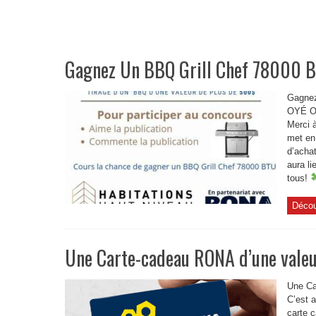
Gagnez Un BBQ Grill Chef 78000 
Gagnez
OYÉ O
Merci 
met en 
d’acha
aura li
tous!
Décou
Une Carte-cadeau RONA d’une vale
Une Ca
C’est a
carte 