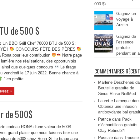
000 $)
Gagnez un
voyage à
Austin
BTU de 500 $
Gagnez de
l’essence
 Un BBQ Grill Chef 78000 BTU de 500 $ :
gratuite
YÉ !
CONCOURS FÊTE DES PÈRES
pendant un a
à Rona pour leur contribution
Notre page
lumière nos réalisations, des opportunités
t ainsi que quelques concours
Le tirage
COMMENTAIRES RÉCEN
eu vendredi le 17 juin 2022. Bonne chance à
J’en profite
Marlene Deschenes
da
Bouteille gratuite de
vrez »
Sinus Rinse NeilMed
Laurette Larocque
dan
Obtenez une infusion
ur de 500$
antioxydante bai gratui
Patrice
dans
Pack
d’échantillons gratuits
rte-cadeau RONA d’une valeur de 500$ :
Olay Retinol24
vec grand plaisir que nous faisons tirer une
Pascale
dans
Trousse
cadeau de 500$ chez Rona 🛠 Le tirage aura