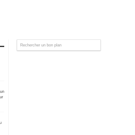
 un
ur
u