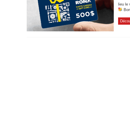
lieu le
Bonn
Décou