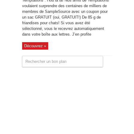
Temptations : Hou la la! Nos amis de Temptations
voulaient surprendre des centaines de milliers de
membres de SampleSource avec un coupon pour
un sac GRATUIT (oui, GRATUIT!) De 85 g de
friandises pour chats! Si vous avez été
sélectionné, vous le recevrez automatiquement
dans votre boîte aux lettres. J’en profite
Découvrez »