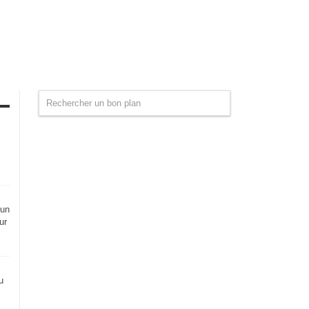
 un
ur
u