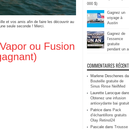
000 $)
Gagnez un
voyage à
ille et vos amis afin de faire les découvrir au
Austin
 une seule seconde ! Merci.
Gagnez de
l’essence
Vapor ou Fusion
gratuite
pendant un a
gagnant)
COMMENTAIRES RÉCEN
Marlene Deschenes
da
Bouteille gratuite de
Sinus Rinse NeilMed
Laurette Larocque
dan
Obtenez une infusion
antioxydante bai gratui
Patrice
dans
Pack
d’échantillons gratuits
Olay Retinol24
Pascale
dans
Trousse