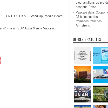
d’échantillons de protè
dessous Poise
Pascale
dans
Coupon 
 : C O N C O U R S – Stand Up
Paddle Board
2$ à l’achat des
fromages tranchés
Armstrong
fier d’offrir un SUP Aqua Marina Vapor ou
.
OFFRES GRATUITES
e