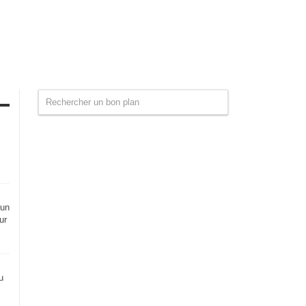
 un
ur
u