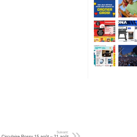
Suivant:
Circulaire Rossy 15 août – 21 août