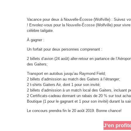
Vacance pour deux à Nouvelle-Écosse (Wolfville) : Suivez votre
! Envolez-vous pour la
Nouvelle-Écosse
(Wolfville) pour vivre
célèbre tailgate.
À gagner :
Un forfait pour deux personnes comprenant :
2 billets d’avion (24 août) aller-retour en partance de l’Aérop
des Gaiters;
Transport en autobus jusqu’au Raymond Field;
2 billets d’admission au match des Gaiters à l’étranger;
2 t-shirts Gaiters Air, dont 1 pour son invité;
2 billets d’admission à un match local des Gaiters, incluant 
2 Certificats-cadeau donnant un rabais de 20 % sur tout achat à
Boutique (1 pour le gagnant et 1 pour son invité) durant la sa
Le concours prendra fin le 20 août 2019. Bonne chance!
J’en profit