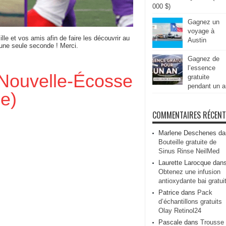
000 $)
Gagnez un
voyage à
ille et vos amis afin de faire les découvrir au
Austin
 une seule seconde ! Merci.
Gagnez de
l’essence
Nouvelle-Écosse
gratuite
pendant un a
le)
COMMENTAIRES RÉCEN
Marlene Deschenes
da
Bouteille gratuite de
Sinus Rinse NeilMed
Laurette Larocque
dan
Obtenez une infusion
antioxydante bai gratui
Patrice
dans
Pack
d’échantillons gratuits
Olay Retinol24
Pascale
dans
Trousse