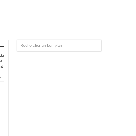
 du
 &
nt
e