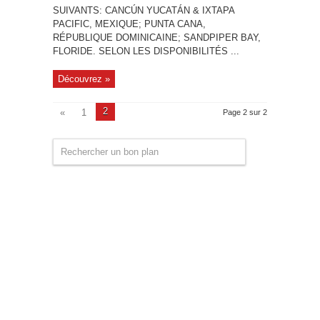
SUIVANTS: CANCÚN YUCATÁN & IXTAPA
PACIFIC, MEXIQUE; PUNTA CANA,
RÉPUBLIQUE DOMINICAINE; SANDPIPER BAY,
FLORIDE. SELON LES DISPONIBILITÉS ...
Découvrez »
2
«
1
Page 2 sur 2