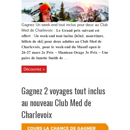
Gagnez Un week-end tout inclus pour deux au Club
Med de Charlevoix : 𝐋𝐞 𝐆𝐫𝐚𝐧𝐝 𝐩𝐫𝐢𝐱 𝐬𝐮𝐢𝐯𝐚𝐧𝐭 𝐞𝐬𝐭
𝐨𝐟𝐟𝐞𝐫𝐭 : U𝐧 𝐰𝐞𝐞𝐤-𝐞𝐧𝐝 𝐭𝐨𝐮𝐭 𝐢𝐧𝐜𝐥𝐮𝐬 (𝐡ô𝐭𝐞𝐥, 𝐧𝐨𝐮𝐫𝐫𝐢𝐭𝐮𝐫𝐞,
𝐛𝐢𝐥𝐥𝐞𝐭𝐬 𝐝𝐞 𝐬𝐤𝐢) 𝐩𝐨𝐮𝐫 𝐝𝐞𝐮𝐱 𝐚𝐝𝐮𝐥𝐭𝐞𝐬 𝐚𝐮 𝐂𝐥𝐮𝐛 𝐌𝐞𝐝 𝐝𝐞
𝐂𝐡𝐚𝐫𝐥𝐞𝐯𝐨𝐢𝐱, 𝐩𝐨𝐮𝐫 𝐥𝐞 𝐰𝐞𝐞𝐤-𝐞𝐧𝐝 𝐝𝐮 𝐌𝐚𝐬𝐬𝐢𝐟 𝐨𝐩𝐞𝐧 𝐥𝐞
𝟐𝟔-𝟐𝟕 𝐦𝐚𝐫𝐬 𝟐𝐞 𝐏𝐫𝐢𝐱 – 𝐌𝐚𝐧𝐭𝐞𝐚𝐮 𝐎𝐫𝐚𝐠𝐞 𝟑𝐞 𝐏𝐫𝐢𝐱 – 𝐔𝐧𝐞
𝐩𝐚𝐢𝐫𝐞 𝐝𝐞 𝐥𝐮𝐧𝐞𝐭𝐭𝐞 𝐒𝐦𝐢𝐭𝐡 𝟒𝐞 ...
Découvrez »
Gagnez 2 voyages tout inclus
au nouveau Club Med de
Charlevoix