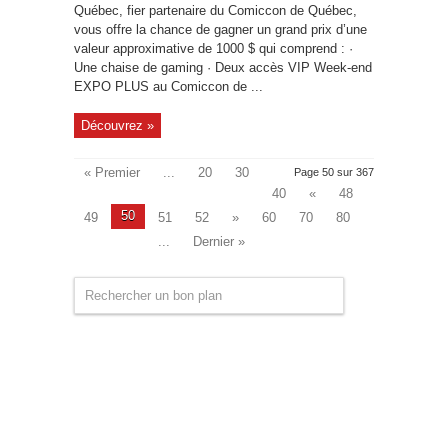
Québec, fier partenaire du Comiccon de Québec,
vous offre la chance de gagner un grand prix d’une
valeur approximative de 1000 $ qui comprend : ·
Une chaise de gaming · Deux accès VIP Week-end
EXPO PLUS au Comiccon de ...
Découvrez »
« Premier
...
20
30
Page 50 sur 367
40
«
48
50
49
51
52
»
60
70
80
...
Dernier »